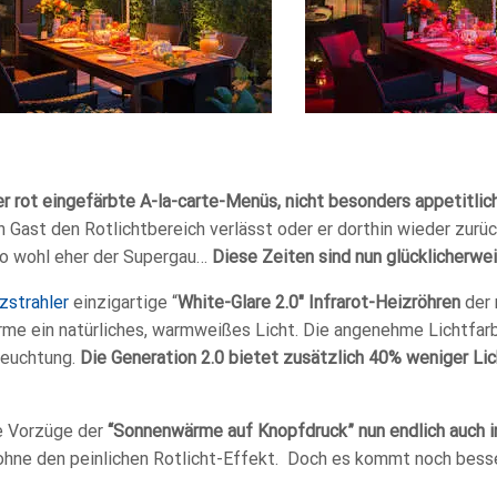
r rot eingefärbte A-la-carte-Menüs, nicht besonders appetitlich
n Gast den Rotlichtbereich verlässt oder er dorthin wieder zurü
io wohl eher der Supergau…
Diese Zeiten sind nun glücklicherwei
zstrahler
einzigartige “
White-Glare 2.0″ Infrarot-Heizröhren
der
rme ein natürliches, warmweißes Licht. Die angenehme Lichtfar
leuchtung.
Die Generation 2.0 bietet zusätzlich 40% weniger Lic
e Vorzüge der
“Sonnenwärme auf Knopfdruck” nun endlich auch i
hne den peinlichen Rotlicht-Effekt.
Doch es kommt noch bess