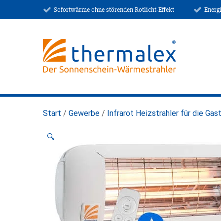
Sofortwärme ohne störenden Rotlicht-Effekt
Energ
Start
/
Gewerbe
/
Infrarot Heizstrahler für die Ga
🔍