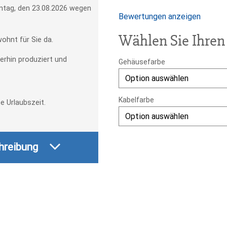
nntag, den 23.08.2026 wegen
Bewertungen anzeigen
Wählen Sie Ihren
ohnt für Sie da.
erhin produziert und
Gehäusefarbe
Kabelfarbe
 Urlaubszeit.
Infrarot
hreibung
Heizstrahler
TX2000
SMART
COMFORT
"White-
Glare
2.0"
inkl.