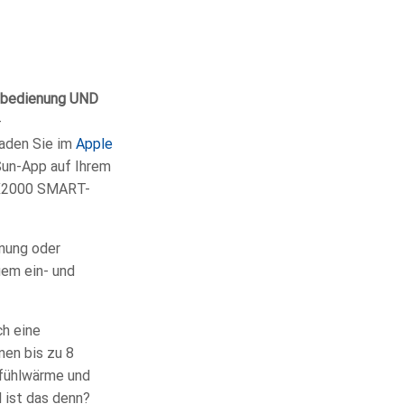
nbedienung UND
-
laden Sie im
Apple
Sun-App auf Ihrem
TX2000 SMART-
nung oder
uem ein- und
ch eine
nen bis zu 8
lfühlwärme und
 ist das denn?