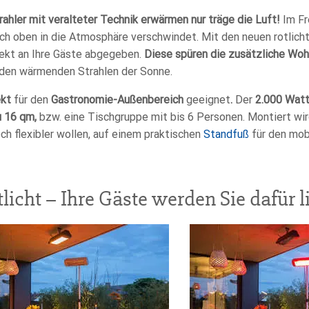
ahler mit veralteter Technik erwärmen nur träge die Luft!
Im Fr
ach oben in die Atmosphäre verschwindet. Mit den neuen rotlicht
rekt an Ihre Gäste abgegeben.
Diese spüren die zusätzliche Wo
 den wärmenden Strahlen der Sonne.
ekt
für den
Gastronomie-Außenbereich
geeignet
.
Der
2.000 Wat
 16 qm,
bzw. eine Tischgruppe mit bis 6 Personen. Montiert wird
h flexibler wollen, auf einem praktischen
Standfuß
für den mobi
tlicht – Ihre Gäste werden Sie dafür 