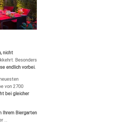
, nicht
ckkehrt. Besonders
se endlich vorbei.
 neuesten
be von 2700
ht bei gleicher
n Ihrem Biergarten
er …