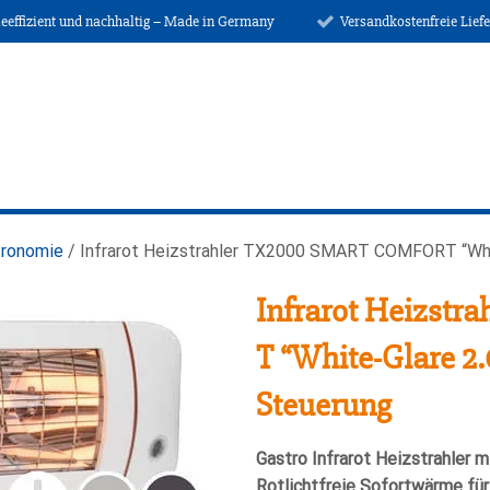
ieeffizient und nachhaltig – Made in Germany
Versandkostenfreie Lief
stronomie
/ Infrarot Heizstrahler TX2000 SMART COMFORT “Whit
Infrarot Heizst
T “White-Glare 2
Steuerung
Gastro Infrarot Heizstrahler 
Rotlichtfreie Sofortwärme für