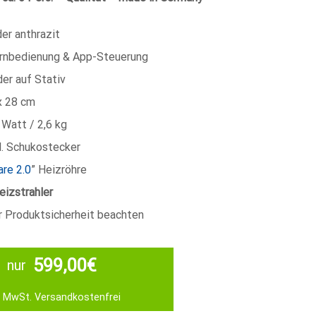
der anthrazit
ernbedienung & App-Steuerung
er auf Stativ
x 28 cm
Watt / 2,6 kg
l. Schukostecker
are 2.0
” Heizröhre
eizstrahler
 Produktsicherheit beachten
599,00
€
nur
l. MwSt.
Versandkostenfrei