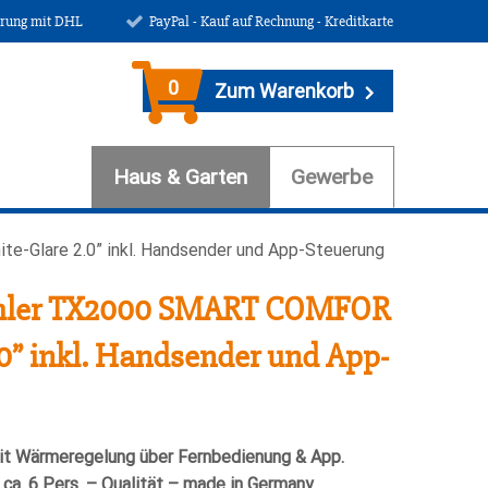
erung mit DHL
PayPal - Kauf auf Rechnung - Kreditkarte
0
Zum Warenkorb
Haus & Garten
Gewerbe
e-Glare 2.0” inkl. Handsender und App-Steuerung
rahler TX2000 SMART COMFOR
.0” inkl. Handsender und App-
mit Wärmeregelung über Fernbedienung & App.
 ca. 6 Pers. – Qualität – made in Germany