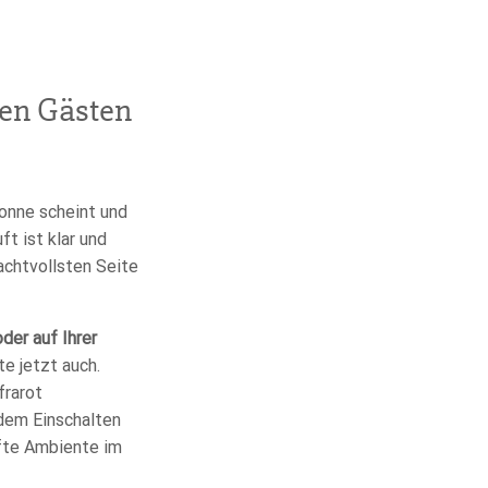
en Gästen
onne scheint und
ft ist klar und
rachtvollsten Seite
oder auf Ihrer
e jetzt auch.
frarot
dem Einschalten
afte Ambiente im