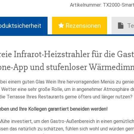
Alternative:
Handsender
Artikelnummer:
TX2000-Smart
und
App-
Steuerung
oduktsicherheit
Rezensionen
Te
Menge
reie Infrarot-Heizstrahler für die Ga
hone-App und stufenloser Wärmedim
e bei einem guten Glas Wein Ihre hervorragenden Menüs zu gen
e Wetter eine sehr große Rolle, um in angenehmer Atmosphäre d
die Terrasse Ihres Restaurants gerne öfters und länger nutzen?
ieben und Ihre Kollegen garantiert beneiden werden!
d Mühe investiert, um den Gastro-Außenbereich in einen gemütli
sen das natürlich zu schätzen, fühlen sich wohl und würden ger