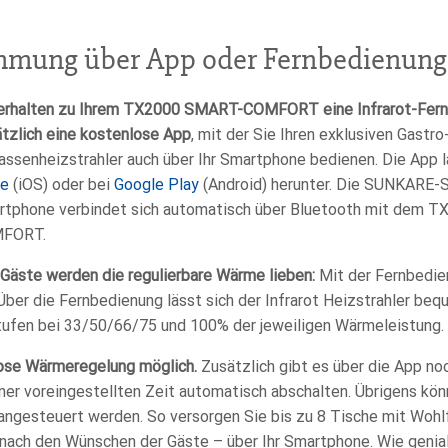
mmung über App oder Fernbedienung
 erhalten zu Ihrem TX2000 SMART-COMFORT eine Infrarot-Fer
tzlich eine kostenlose App
, mit der Sie Ihren exklusiven Gastro
assenheizstrahler auch über Ihr Smartphone bedienen. Die App 
re
(iOS) oder bei
Google Play
(Android) herunter. Die SUNKARE-
rtphone verbindet sich automatisch über Bluetooth mit dem 
FORT.
 Gäste werden die regulierbare Wärme lieben:
Mit der Fernbedie
er die Fernbedienung lässt sich der Infrarot Heizstrahler beq
Stufen bei 33/50/66/75 und 100% der jeweiligen Wärmeleistung.
lose Wärmeregelung möglich.
Zusätzlich gibt es über die App no
iner voreingestellten Zeit automatisch abschalten. Übrigens kön
gesteuert werden. So versorgen Sie bis zu 8 Tische mit Woh
 nach den Wünschen der Gäste – über Ihr Smartphone. Wie genial