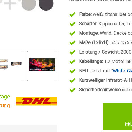
Farbe:
weiß, titansilber o
Schalter:
Kippschalter, F
Montage:
Wand, Decke od
Maße (LxBxH):
54 x 15,5 
Leistung / Gewicht:
2000 
Kabellänge:
1,7 Meter ink
NEU:
Jetzt mit “
White-Gl
Kurzwelliger Infrarot-A-H
Sicherheitshinweise
unter
tage
rung
ink