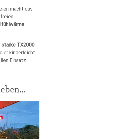
eien macht das
freien
hlfühlwärme
t starke TX2000
 er kinderleicht
len Einsatz.
lieben…