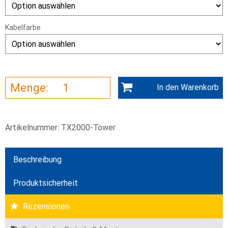
Kabelfarbe
Infrarot
In den Warenkorb
Heizstrahler
Standgerät
TX2000Tower
Alternative:
Menge
Artikelnummer:
TX2000-Tower
Beschreibung
Produktsicherheit
Rezensionen