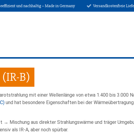
ieeffizient und nachhaltig – Made in Germany
Versandkostenfreie Lief
 (IR-B)
rarotstrahlung mit einer Wellenlänge von etwa 1.400 bis 3.000 
-C)
und hat besondere Eigenschaften bei der Wärmeübertragung
uft → Mischung aus direkter Strahlungswärme und träger Umge
iv als IR-A, aber noch spürbar.